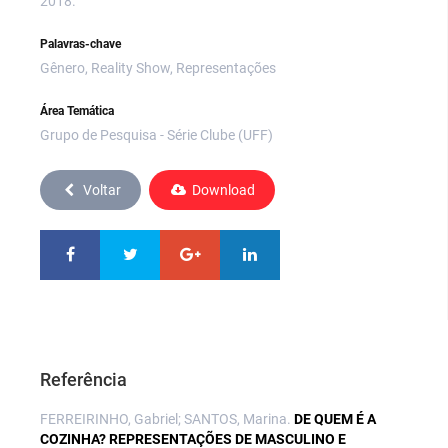
2018.
Palavras-chave
Gênero, Reality Show, Representações
Área Temática
Grupo de Pesquisa - Série Clube (UFF)
Voltar
Download
Referência
FERREIRINHO, Gabriel; SANTOS, Marina.
DE QUEM É A
COZINHA? REPRESENTAÇÕES DE MASCULINO E