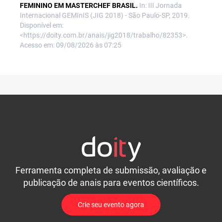
FEMININO EM MASTERCHEF BRASIL.
In: III Jornada
Internacional GEMInIS (JIG 2018) - São Paulo-SP, 2019.
Disponível em:
<https://doity.com.br/anais/jig2018/trabalho/82353>.
Acesso em: 09/08/2026 às 07:25
Ferramenta completa de submissão, avaliação e
publicação de anais para eventos científicos.
Crie seu evento agora