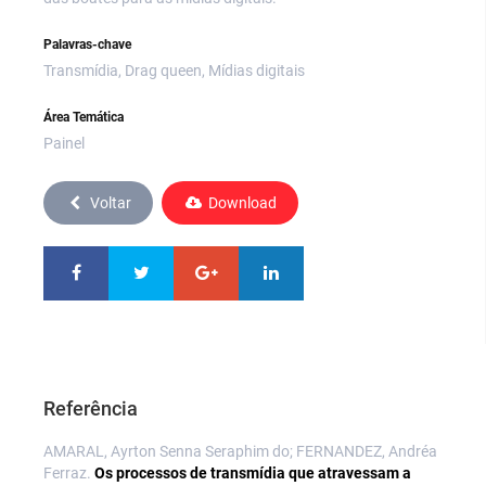
Palavras-chave
Transmídia, Drag queen, Mídias digitais
Área Temática
Painel
Voltar
Download
Referência
AMARAL, Ayrton Senna Seraphim do; FERNANDEZ, Andréa
Ferraz.
Os processos de transmídia que atravessam a