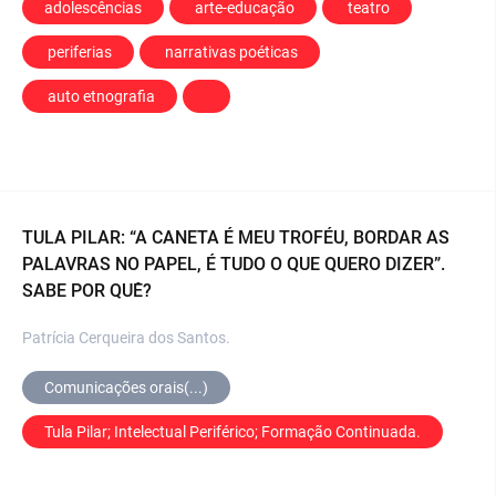
adolescências
 arte-educação
 teatro
 periferias
 narrativas poéticas
 auto etnografia
TULA PILAR: “A CANETA É MEU TROFÉU, BORDAR AS
PALAVRAS NO PAPEL, É TUDO O QUE QUERO DIZER”.
SABE POR QUÊ?
Patrícia Cerqueira dos Santos.
Comunicações orais(...)
Tula Pilar; Intelectual Periférico; Formação Continuada.