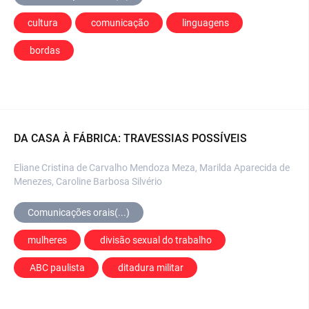
cultura
 comunicação
 linguagens
 bordas
DA CASA À FÁBRICA: TRAVESSIAS POSSÍVEIS
Eliane Cristina de Carvalho Mendoza Meza, Marilda Aparecida de
Menezes, Caroline Barbosa Silvério
Comunicações orais(...)
mulheres
 divisão sexual do trabalho
 ABC paulista
 ditadura militar