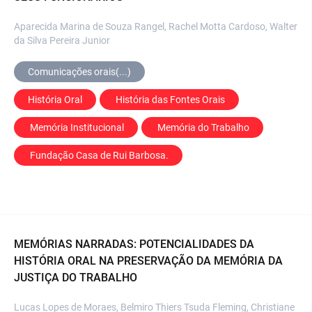
Aparecida Marina de Souza Rangel, Rachel Motta Cardoso, Walter
da Silva Pereira Junior
Comunicações orais(...)
História Oral
 História das Fontes Orais
 Memória Institucional
 Memória do Trabalho
 Fundação Casa de Rui Barbosa.
MEMÓRIAS NARRADAS: POTENCIALIDADES DA
HISTÓRIA ORAL NA PRESERVAÇÃO DA MEMÓRIA DA
JUSTIÇA DO TRABALHO
Lucas Lopes de Moraes, Belmiro Thiers Tsuda Fleming, Christiane