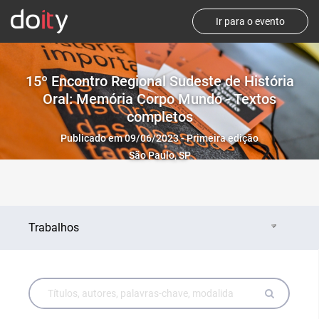
Ir para o evento
15º Encontro Regional Sudeste de História
Oral: Memória Corpo Mundo - Textos
completos
Publicado em 09/06/2023 - Primeira edição
São Paulo, SP
Trabalhos