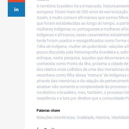
O território brasileiro foi e é marcado, historicame
europeus: foram mais de 300 anos de escravização e
Assim, é muito comum afirmamos que somos filhos d
que foram estabelecidas ao longo do tempo, a parti
mulheres indígenas ou portugueses e mulheres afri
indígenas e africanos, esses casamentos inicialment
tarde foram usados e ressiginificados como forma de
Filha de indígena, mulher de quilombola: relações af
pouco discutida pela historiografia brasileira e, so
enfoque, nesta pesquisa, àquelas que decorreram n
conhecida como Ponta da Ilha, próxima a cidade de U
dos relatos orais colhidos de uma das moradoras d
reconhece como filha dessa "mistura" de indígenas 
através das memórias e da relação de pertencimento 
analisar não somente a complexidade do processo d
nordestino e brasileiro, mas, também, o processo his
resistência e a luta por direitos que a comunidade 
Palavras-chave
Relações Interétnicas, Oralidade, História, Identidad