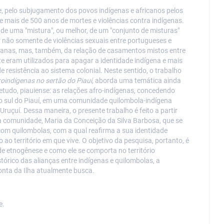
nte, pelo subjugamento dos povos indígenas e africanos pelos
 mais de 500 anos de mortes e violências contra indígenas.
e uma "mistura", ou melhor, de um "conjunto de misturas"
r não somente de violências sexuais entre portugueses e
canas, mas, também, da relação de casamentos mistos entre
e eram utilizados para apagar a identidade indígena e mais
 resistência ao sistema colonial. Neste sentido, o trabalho
roindígenas no sertão do Piauí,
aborda uma temática ainda
bretudo, piauiense: as relações afro-indígenas, concedendo
o sul do Piauí, em uma comunidade quilombola-indígena
ruçuí. Dessa maneira, o presente trabalho é feito a partir
a comunidade, Maria da Conceição da Silva Barbosa, que se
com quilombolas, com a qual reafirma a sua identidade
ao território em que vive. O objetivo da pesquisa, portanto, é
e etnogênese e como ele se comporta no território
tórico das alianças entre indígenas e quilombolas, a
Ponta da Ilha atualmente busca.
e.