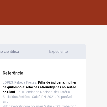
 científica
Expediente
Referência
LOPES, Rebeca Freitas.
Filha de indígena, mulher
de quilombola: relações afroindígenas no sertão
do Piauí..
In: II Seminário Nacional de História
Social dos Sertões - Caicó-RN, 2021. Disponível
em:
<https://doity.com.br/anais/sehis2021/trabalho/