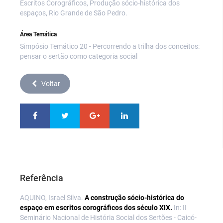
Escritos Corográficos, Produção sócio-histórica dos
espaços, Rio Grande de São Pedro.
Área Temática
Simpósio Temático 20 - Percorrendo a trilha dos conceitos:
pensar o sertão como categoria social
Voltar
Referência
AQUINO, Israel Silva.
A construção sócio-histórica do
espaço em escritos corográficos dos século XIX.
In: II
Seminário Nacional de História Social dos Sertões - Caicó-