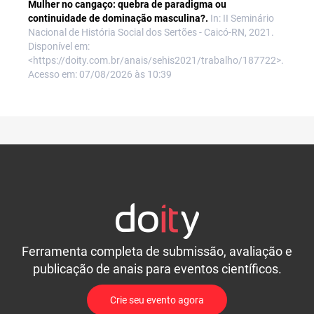
Mulher no cangaço: quebra de paradigma ou
continuidade de dominação masculina?.
In: II Seminário
Nacional de História Social dos Sertões - Caicó-RN, 2021.
Disponível em:
<https://doity.com.br/anais/sehis2021/trabalho/187722>.
Acesso em: 07/08/2026 às 10:39
Ferramenta completa de submissão, avaliação e
publicação de anais para eventos científicos.
Crie seu evento agora