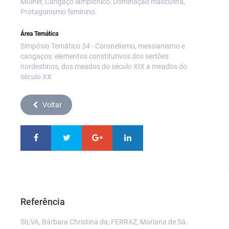
Mulher, Cangaço lampiônico, Dominação masculina,
Protagonismo feminino.
Área Temática
Simpósio Temático 34 - Coronelismo, messianismo e
cangaços: elementos constitutivos dos sertões
nordestinos, dos meados do século XIX a meados do
século XX
Voltar
Referência
SILVA, Bárbara Christina da; FERRAZ, Mariana de Sá.