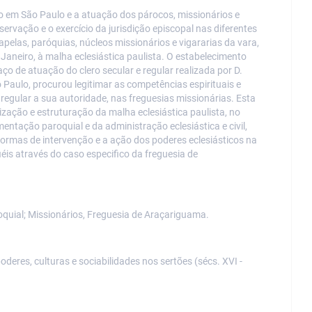
o em São Paulo e a atuação dos párocos, missionários e
servação e o exercício da jurisdição episcopal nas diferentes
elas, paróquias, núcleos missionários e vigararias da vara,
Janeiro, à malha eclesiástica paulista. O estabelecimento
o de atuação do clero secular e regular realizada por D.
Paulo, procurou legitimar as competências espirituais e
regular a sua autoridade, nas freguesias missionárias. Esta
ação e estruturação da malha eclesiástica paulista, no
ntação paroquial e da administração eclesiástica e civil,
formas de intervenção e a ação dos poderes eclesiásticos na
éis através do caso especifico da freguesia de
oquial; Missionários, Freguesia de Araçariguama.
deres, culturas e sociabilidades nos sertões (sécs. XVI -