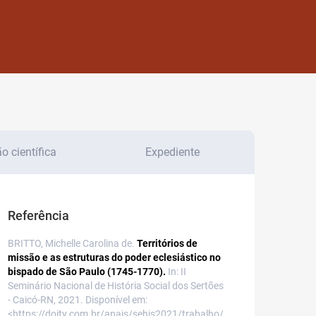
 científica
Expediente
Referência
BRITTO, Michelle Carolina de.
Territórios de
missão e as estruturas do poder eclesiástico no
bispado de São Paulo (1745-1770).
In: II
Seminário Nacional de História Social dos Sertões
- Caicó-RN, 2021. Disponível em:
<https://doity.com.br/anais/sehis2021/trabalho/