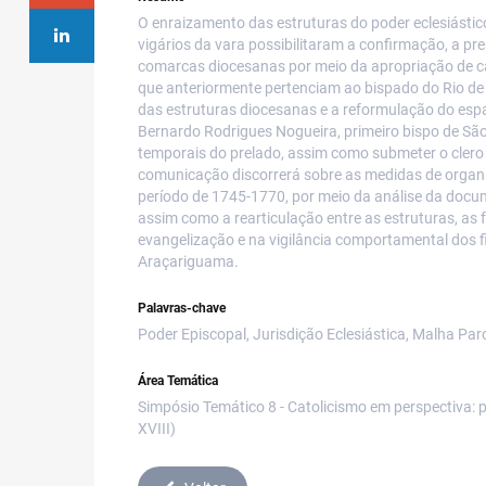
O enraizamento das estruturas do poder eclesiástic
vigários da vara possibilitaram a confirmação, a pre
comarcas diocesanas por meio da apropriação de cap
que anteriormente pertenciam ao bispado do Rio de 
das estruturas diocesanas e a reformulação do espaç
Bernardo Rodrigues Nogueira, primeiro bispo de São 
temporais do prelado, assim como submeter o clero 
comunicação discorrerá sobre as medidas de organiz
período de 1745-1770, por meio da análise da docume
assim como a rearticulação entre as estruturas, as 
evangelização e na vigilância comportamental dos fi
Araçariguama.
Palavras-chave
Poder Episcopal, Jurisdição Eclesiástica, Malha Par
Área Temática
Simpósio Temático 8 - Catolicismo em perspectiva: po
XVIII)