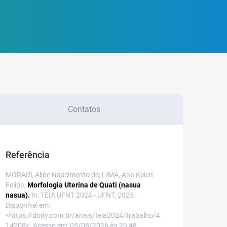
Contatos
Referência
MORAIS, Aline Nascimento de; LIMA, Ana Kelen
Felipe.
Morfologia Uterina de Quati (nasua
nasua).
In: TEIA UFNT 2024 - UFNT, 2025.
Disponível em:
<https://doity.com.br/anais/teia2024/trabalho/4
14208>. Acesso em: 05/08/2026 às 23:48