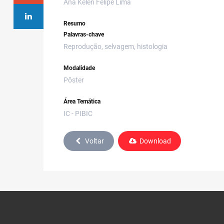
Ana Kelen Felipe Lima
Resumo
Palavras-chave
Reprodução, selvagem, histologia
Modalidade
Pôster
Área Temática
IC - PIBIC
Voltar
Download