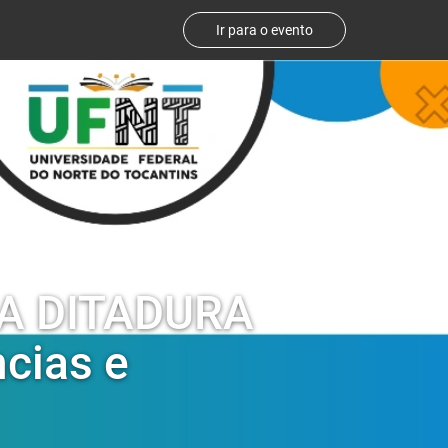
Ir para o evento
A DITADURA
cias e