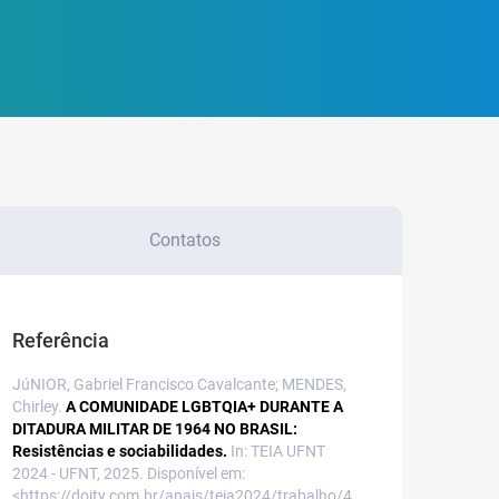
Contatos
Referência
JúNIOR, Gabriel Francisco Cavalcante; MENDES,
Chirley.
A COMUNIDADE LGBTQIA+ DURANTE A
DITADURA MILITAR DE 1964 NO BRASIL:
Resistências e sociabilidades.
In: TEIA UFNT
2024 - UFNT, 2025. Disponível em:
<https://doity.com.br/anais/teia2024/trabalho/4