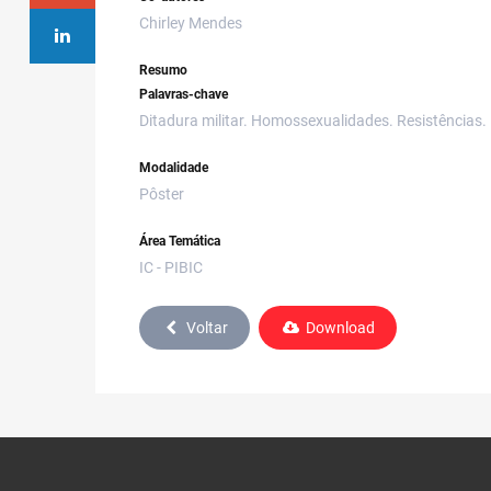
Chirley Mendes
Resumo
Palavras-chave
Ditadura militar. Homossexualidades. Resistências.
Modalidade
Pôster
Área Temática
IC - PIBIC
Voltar
Download