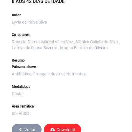
8 AOS 42 DIAS DE IDADE
Autor
Lyvia de Paiva Silva
Co-autores
Roberta Gomes Marçal Vieira Vaz , Mônica Calixto da Silva ,
Latoya de Sousa Bezerra , Magna Ferreira de Oliveira
Resumo
Palavras-chave
Antibiótico, Frango industrial, Nutrientes,
Modalidade
Pôster
Área Temática
IC - PIBIC
Voltar
Download