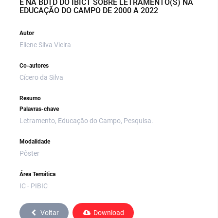
E NA BDTD DO IBICT SOBRE LETRAMENTO(S) NA
EDUCAÇÃO DO CAMPO DE 2000 A 2022
Autor
Eliene Silva Vieira
Co-autores
Cícero da Silva
Resumo
Palavras-chave
Letramento, Educação do Campo, Pesquisa.
Modalidade
Pôster
Área Temática
IC - PIBIC
Voltar
Download