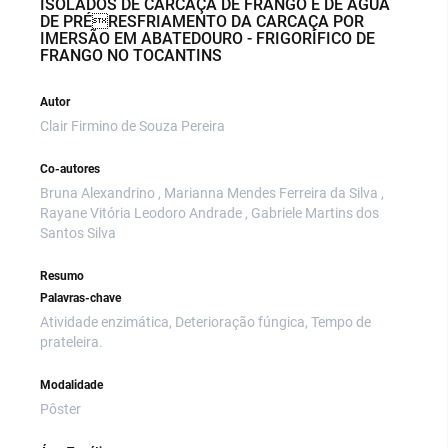
ISOLADOS DE CARCAÇA DE FRANGO E DE ÁGUA
DE PRÉRESFRIAMENTO DA CARCAÇA POR
IMERSÃO EM ABATEDOURO - FRIGORÍFICO DE
FRANGO NO TOCANTINS
Autor
Clair Firmino de Souza Pereira
Co-autores
Bruna Alexandrino , Marianna Mendes Ferreira da Silva ,
Rayane Vitória Leodoro Andrade , Gabriele Martins dos
Santos Silva
Resumo
Palavras-chave
Atividade enzimática, Deterioração fúngica, Tempo de
prateleira.
Modalidade
Pôster