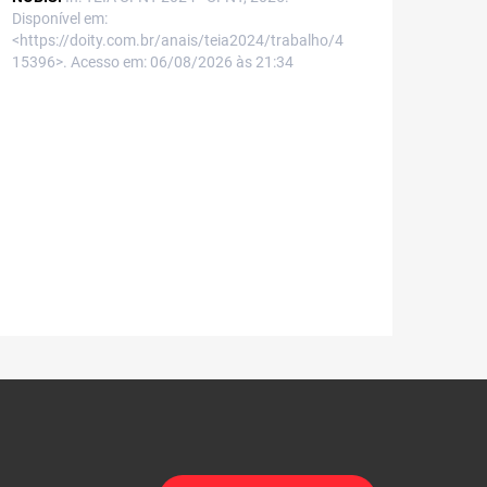
Disponível em:
<https://doity.com.br/anais/teia2024/trabalho/4
15396>. Acesso em: 06/08/2026 às 21:34