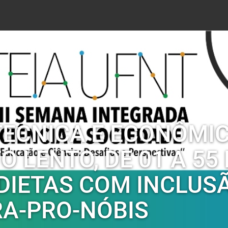
 TECNICA E ECONÔMI
 LENTO, DE 01 A 55 
DIETAS COM INCLUS
RA-PRO-NÓBIS