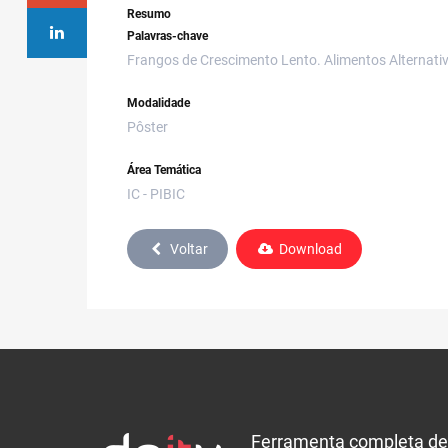
Resumo
Palavras-chave
Frangos de Crescimento Lento. Alimentos Alternativ
Modalidade
Pôster
Área Temática
IC - PIBIC
Voltar
Download
Ferramenta completa de