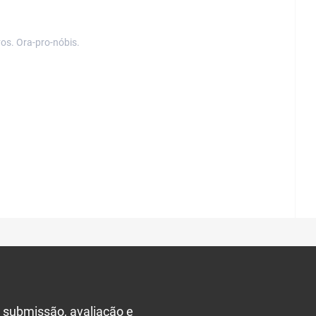
os. Ora-pro-nóbis.
 submissão, avaliação e