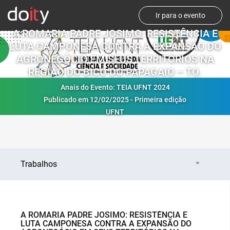
Ir para o evento
A ROMARIA PADRE JOSIMO: RESISTÊNCIA E
LUTA CAMPONESA CONTRA A EXPANSÃO DO
AGRONEGÓCIO EM SEUS TERRITÓRIOS NA
REGIÃO DO BICO DO PAPAGAIO – TO.
Anais do Evento: TEIA UFNT 2024
Publicado em 12/02/2025 - Primeira edição
UFNT
Trabalhos
A ROMARIA PADRE JOSIMO: RESISTÊNCIA E
LUTA CAMPONESA CONTRA A EXPANSÃO DO