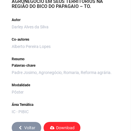
AGRONEGÓCIO EM SEUS TERRITÓRIOS NA
REGIÃO DO BICO DO PAPAGAIO – TO.
Autor
Darley Alves da Silva
Co-autores
Alberto Pereira Lopes
Resumo
Palavras-chave
Padre Josimo, Agronegócio, Romaria, Reforma agrária.
Modalidade
Pôster
Área Temática
IC - PIBIC
Voltar
Download