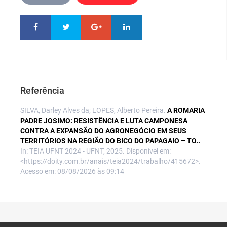
Referência
SILVA, Darley Alves da; LOPES, Alberto Pereira.
A ROMARIA
PADRE JOSIMO: RESISTÊNCIA E LUTA CAMPONESA
CONTRA A EXPANSÃO DO AGRONEGÓCIO EM SEUS
TERRITÓRIOS NA REGIÃO DO BICO DO PAPAGAIO – TO..
In: TEIA UFNT 2024 - UFNT, 2025. Disponível em:
<https://doity.com.br/anais/teia2024/trabalho/415672>.
Acesso em: 08/08/2026 às 09:14