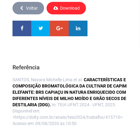
Voltar
Download
Referência
SANTOS, Nayara Michelle Lima et al.
CARACTERÍSTICAS E
COMPOSIÇÃO BROMATOLÓGICA DA CULTIVAR DE CAPIM
ELEFANTE: BRS CAPIAÇU IN NATURA ENRIQUECIDO COM
DIFERENTES NÍVEIS DE MILHO MOÍDO E GRÃO SECOS DE
DESTILARIA (DDG).
In: TEIA UFNT 2024 - UFNT, 2025.
Disponível em:
<https://doity.com.br/anais/teia2024/trabalho/415710>.
Acesso em: 09/08/2026 às 10:50