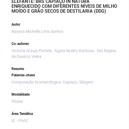
ELEFANTE: BRS CAPIAÇU IN NATURA
ENRIQUECIDO COM DIFERENTES NÍVEIS DE MILHO
MOÍDO E GRÃO SECOS DE DESTILARIA (DDG)
Autor
Nayara Michelle Lima Santos
Co-autores
Victoria Araujo Portela , Ágata Noleto Barbosa , Elis Regina
de Queiroz Vieira
Resumo
Palavras-chave
Composição bromatológica, Capiaçu, Silagem.
Modalidade
Pôster
Área Temática
IC - PIVIC