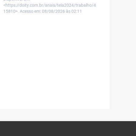
<https://doity.com.br/anais/teia2024/trabalho/4
15810>. Acesso em: 08/08/2026 às 02:11