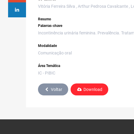
Vitória Ferreira Silva , Arthur Pedrosa Cavalcante ,
Resumo
Palavras-chave
Incontinência urinária feminina. Prevalência. Trata
Modalidade
Comunicação oral
Área Temática
IC - PIBIC
Voltar
Download