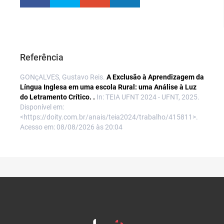
Referência
GONçALVES, Gustavo Reis.
A Exclusão à Aprendizagem da
Língua Inglesa em uma escola Rural: uma Análise à Luz
do Letramento Crítico. .
In: TEIA UFNT 2024 - UFNT, 2025.
Disponível em:
<https://doity.com.br/anais/teia2024/trabalho/415811>.
Acesso em: 08/08/2026 às 20:04