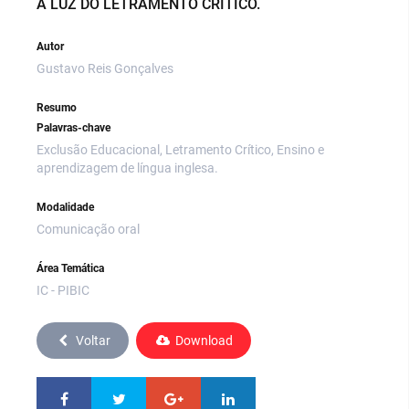
À LUZ DO LETRAMENTO CRÍTICO.
Autor
Gustavo Reis Gonçalves
Resumo
Palavras-chave
Exclusão Educacional, Letramento Crítico, Ensino e
aprendizagem de língua inglesa.
Modalidade
Comunicação oral
Área Temática
IC - PIBIC
Voltar
Download