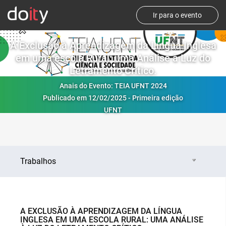
Ir para o evento
A Exclusão à Aprendizagem da Língua Inglesa
em uma escola Rural: uma Análise à Luz do
Letramento Crítico.
Anais do Evento: TEIA UFNT 2024
Publicado em 12/02/2025 - Primeira edição
UFNT
Trabalhos
A EXCLUSÃO À APRENDIZAGEM DA LÍNGUA
INGLESA EM UMA ESCOLA RURAL: UMA ANÁLISE