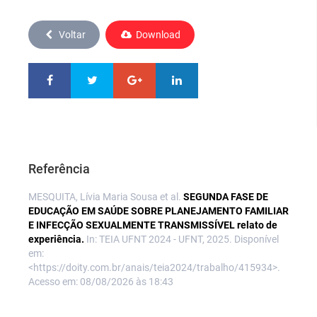
Voltar
Download
Referência
MESQUITA, Lívia Maria Sousa et al.
SEGUNDA FASE DE
EDUCAÇÃO EM SAÚDE SOBRE PLANEJAMENTO FAMILIAR
E INFECÇÃO SEXUALMENTE TRANSMISSÍVEL relato de
experiência.
In: TEIA UFNT 2024 - UFNT, 2025. Disponível
em:
<https://doity.com.br/anais/teia2024/trabalho/415934>.
Acesso em: 08/08/2026 às 18:43