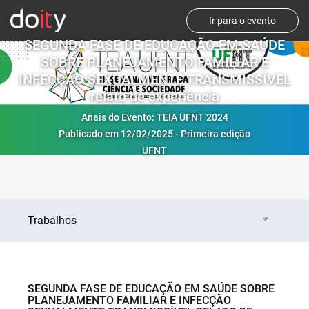
Ir para o evento
SEGUNDA FASE DE EDUCAÇÃO EM SAÚDE
SOBRE PLANEJAMENTO FAMILIAR E
INFECÇÃO SEXUALMENTE TRANSMISSÍVEL
relato de experiência
Anais do Evento: TEIA UFNT 2024
Publicado em 12/02/2025 - Primeira edição
UFNT
Trabalhos
SEGUNDA FASE DE EDUCAÇÃO EM SAÚDE SOBRE
PLANEJAMENTO FAMILIAR E INFECÇÃO