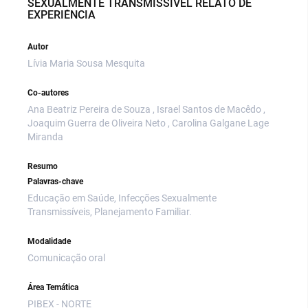
SEXUALMENTE TRANSMISSÍVEL RELATO DE
EXPERIÊNCIA
Autor
Lívia Maria Sousa Mesquita
Co-autores
Ana Beatriz Pereira de Souza , Israel Santos de Macêdo ,
Joaquim Guerra de Oliveira Neto , Carolina Galgane Lage
Miranda
Resumo
Palavras-chave
Educação em Saúde, Infecções Sexualmente
Transmissíveis, Planejamento Familiar.
Modalidade
Comunicação oral
Área Temática
PIBEX - NORTE