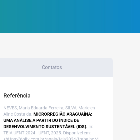
Contatos
Referência
NEVES, Maria Eduarda Ferreira; SILVA, Marielen
Aline Costa da.
MICRORREGIÃO ARAGUAÍNA:
UMA ANÁLISE A PARTIR DO ÍNDICE DE
DESENVOLVIMENTO SUSTENTÁVEL (IDS).
In:
TEIA UFNT 2024 - UFNT, 2025. Disponível em:
<https://doity.com.br/anais/teia2024/trabalho/4