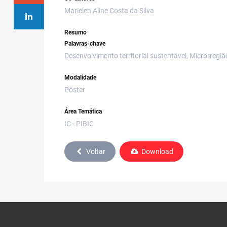
Marielen Aline Costa da Silva
Resumo
Palavras-chave
Desenvolvimento territorial sustentável, Microrregi
Modalidade
Pôster
Área Temática
IC - PIBIC
Voltar
Download