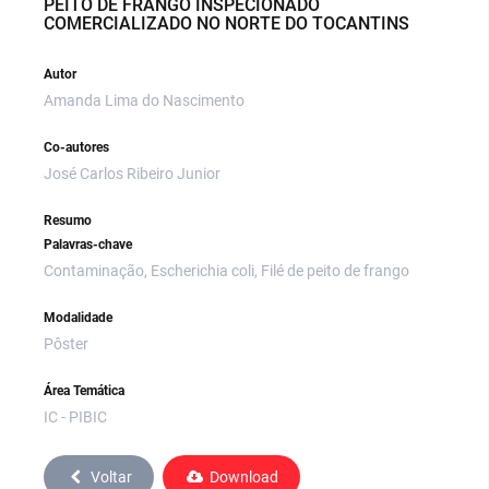
PEITO DE FRANGO INSPECIONADO
COMERCIALIZADO NO NORTE DO TOCANTINS
Autor
Amanda Lima do Nascimento
Co-autores
José Carlos Ribeiro Junior
Resumo
Palavras-chave
Contaminação, Escherichia coli, Filé de peito de frango
Modalidade
Pôster
Área Temática
IC - PIBIC
Voltar
Download