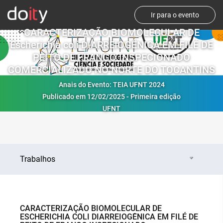
Ir para o evento
CARACTERIZAÇÃO BIOMOLECULAR DE
Escherichia coli DIARREIOGÊNICA EM FILÉ DE
PEITO DE FRANGO INSPECIONADO
COMERCIALIZADO NO NORTE DO TOCANTINS
Anais do Evento: TEIA UFNT 2024
Publicado em 12/02/2025 - Primeira edição
UFNT
Trabalhos
CARACTERIZAÇÃO BIOMOLECULAR DE
ESCHERICHIA COLI DIARREIOGÊNICA EM FILÉ DE