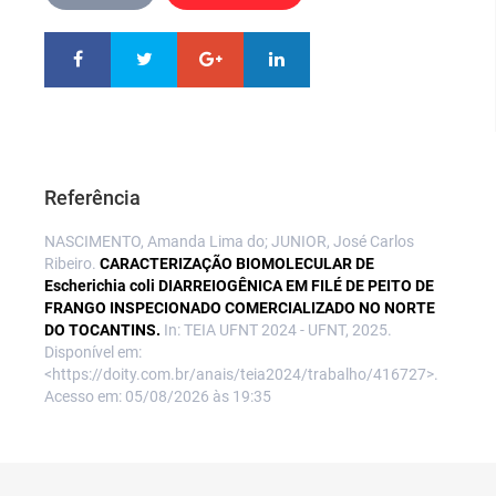
Referência
NASCIMENTO, Amanda Lima do; JUNIOR, José Carlos
Ribeiro.
CARACTERIZAÇÃO BIOMOLECULAR DE
Escherichia coli DIARREIOGÊNICA EM FILÉ DE PEITO DE
FRANGO INSPECIONADO COMERCIALIZADO NO NORTE
DO TOCANTINS.
In: TEIA UFNT 2024 - UFNT, 2025.
Disponível em:
<https://doity.com.br/anais/teia2024/trabalho/416727>.
Acesso em: 05/08/2026 às 19:35