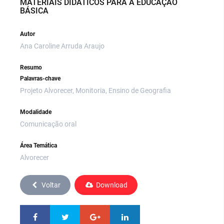
MATERIAIS DIDÁTICOS PARA A EDUCAÇÃO
BÁSICA
Autor
Ana Caroline Arruda Araujo
Resumo
Palavras-chave
Projeto Alvorecer, Monitoria, Ensino de Geografia
Modalidade
Comunicação oral
Área Temática
Alvorecer
Voltar
Download