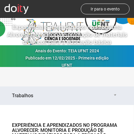
Ir para o evento
Experiência e Aprendizados no Programa
Alvorecer: Monitoria e produção de materiais
didáticos para a educação básica
Anais do Evento: TEIA UFNT 2024
Publicado em 12/02/2025 - Primeira edição
UFNT
Trabalhos
EXPERIÊNCIA E APRENDIZADOS NO PROGRAMA
ALVORECER: MONITORIA E PRODUÇÃO DE