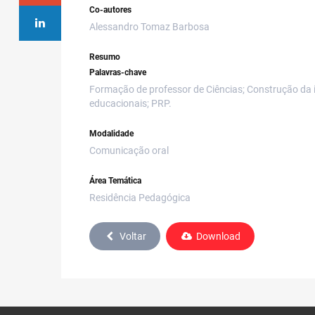
Co-autores
Alessandro Tomaz Barbosa
Resumo
Palavras-chave
Formação de professor de Ciências; Construção da id
educacionais; PRP.
Modalidade
Comunicação oral
Área Temática
Residência Pedagógica
Voltar
Download