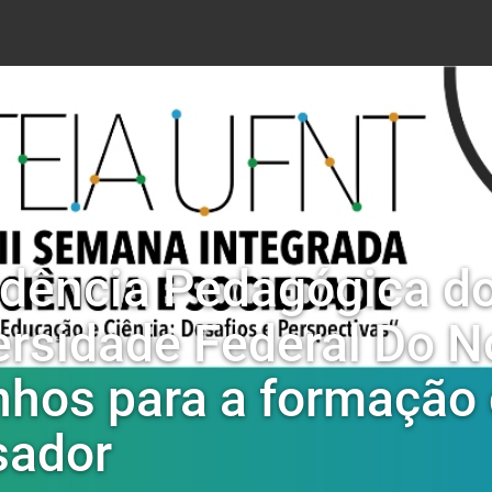
dência Pedagógica do
ersidade Federal Do N
nhos para a formação
sador