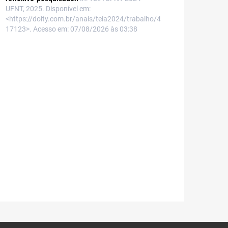
UFNT, 2025. Disponível em:
<https://doity.com.br/anais/teia2024/trabalho/4
17123>. Acesso em: 07/08/2026 às 03:38