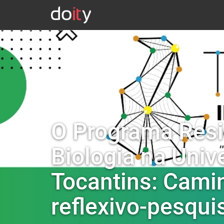
O Programa Resi
Biologia na Univ
Tocantins: Cami
reflexivo-pesqui