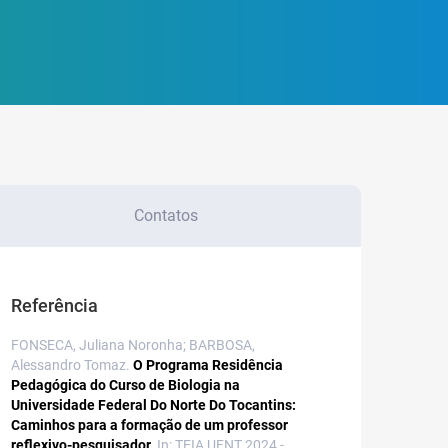
Contatos
Referência
FONSECA, Juliana Noronha; BARBOSA,
Alessandro Tomaz.
O Programa Residência
Pedagógica do Curso de Biologia na
Universidade Federal Do Norte Do Tocantins:
Caminhos para a formação de um professor
reflexivo-pesquisador.
In: TEIA UFNT 2024 -