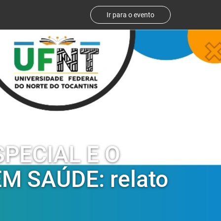
Ir para o evento
PECIAL E O
 SAÚDE: relato