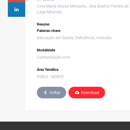
Lívia Maria Sousa Mesquita , Ana Beatriz Pereira de
Lage Miranda
Resumo
Palavras-chave
Educação em Saúde, Deficiência, Inclusão.
Modalidade
Comunicação oral
Área Temática
PIBEX - NORTE
Voltar
Download