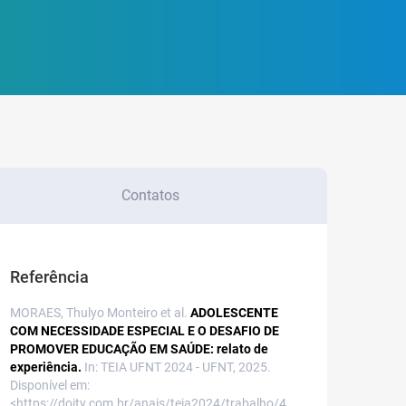
Contatos
Referência
MORAES, Thulyo Monteiro et al.
ADOLESCENTE
COM NECESSIDADE ESPECIAL E O DESAFIO DE
PROMOVER EDUCAÇÃO EM SAÚDE: relato de
experiência.
In: TEIA UFNT 2024 - UFNT, 2025.
Disponível em:
<https://doity.com.br/anais/teia2024/trabalho/4