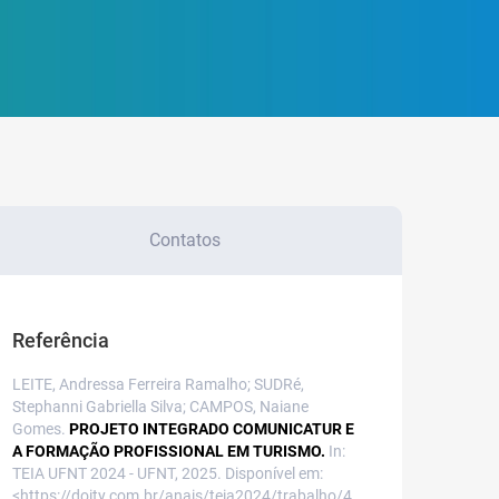
Contatos
Referência
LEITE, Andressa Ferreira Ramalho; SUDRé,
Stephanni Gabriella Silva; CAMPOS, Naiane
Gomes.
PROJETO INTEGRADO COMUNICATUR E
A FORMAÇÃO PROFISSIONAL EM TURISMO.
In:
TEIA UFNT 2024 - UFNT, 2025. Disponível em:
<https://doity.com.br/anais/teia2024/trabalho/4