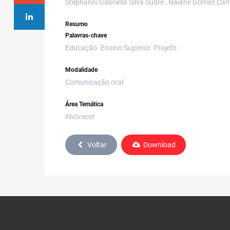
Stephanni Gabriella Silva Sudré , Naiane Gomes Ca
Resumo
Palavras-chave
Educação. Ensino Superior. Projeto
Modalidade
Comunicação oral
Área Temática
Alvorecer
Voltar
Download