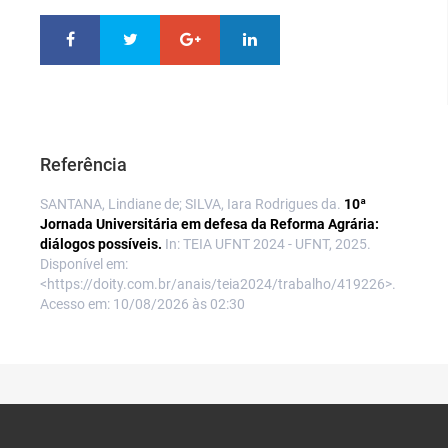
Referência
SANTANA, Lindiane de; SILVA, Iara Rodrigues da.
10ª
Jornada Universitária em defesa da Reforma Agrária:
diálogos possíveis.
In: TEIA UFNT 2024 - UFNT, 2025.
Disponível em:
<https://doity.com.br/anais/teia2024/trabalho/419226>.
Acesso em: 10/08/2026 às 02:30