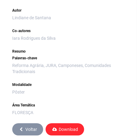
Autor
Lindiane de Santana
Co-autores
Iara Rodrigues da Silva
Resumo
Palavras-chave
Reforma Agrária, JURA, Camponeses, Comunidades
Tradicionais
Modalidade
Pôster
Área Temática
FLORESÇA
Voltar
Download