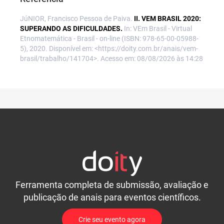
JúNIOR, Francisco Pessoa de Paiva.
II. VEM BRASIL 2020:
SUPERANDO AS DIFICULDADES.
In: VEm Brasil - Virtual
Etnomatemática - Brasil - on-line (ISBN: 978-65-00-05988-
5), 2020. Disponível em: <https://doity.com.br/anais/vem-
brasil/trabalho/141704>. Acesso em: 08/08/2026 às 14:28
Ferramenta completa de submissão, avaliação e
publicação de anais para eventos científicos.
Crie seu evento agora