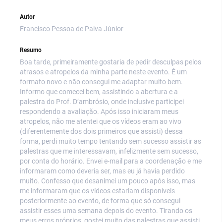
Autor
Francisco Pessoa de Paiva Júnior
Resumo
Boa tarde, primeiramente gostaria de pedir desculpas pelos
atrasos e atropelos da minha parte neste evento. É um
formato novo e não consegui me adaptar muito bem.
Informo que comecei bem, assistindo a abertura e a
palestra do Prof. D’ambrósio, onde inclusive participei
respondendo a avaliação. Após isso iniciaram meus
atropelos, não me atentei que os vídeos eram ao vivo
(diferentemente dos dois primeiros que assisti) dessa
forma, perdi muito tempo tentando sem sucesso assistir as
palestras que me interessavam, infelizmente sem sucesso,
por conta do horário. Envei e-mail para a coordenação e me
informaram como deveria ser, mas eu já havia perdido
muito. Confesso que desanimei um pouco após isso, mas
me informaram que os vídeos estariam disponíveis
posteriormente ao evento, de forma que só consegui
assistir esses uma semana depois do evento. Tirando os
meus erros próprios, gostei muito das palestras que assisti