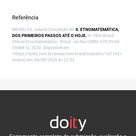
Referência
MEIRELES, Juliane Conceição de.
II. ETNOMATEMÁTICA,
DOS PRIMEIROS PASSOS ATÉ O HOJE.
In: VEm Brasil -
Virtual Etnomatemática - Brasil - on-line (ISBN: 978-65-00-
05988-5), 2020. Disponível em:
<https://doity.com.br/anais/vem-brasil/trabalho/141742>.
Acesso em: 06/08/2026 às 22:53