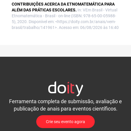
CONTRIBUIÇÕES ACERCA DA ETNOMATEMÁTICA PARA
ALÉM DAS PRÁTICAS ESCOLARES.
In: VEm Brasil - Virtual
Etnomatemática - Brasil - on-line (ISBN: 978-65-00-05988-
5), 2020. Disponível em: <https://doity.com.br/anais/vem-
brasil/trabalho/141961>. Acesso em: 06/08/2026 às 16:40
Ferramenta completa de submissão, avaliação e
publicação de anais para eventos científicos.
Crie seu evento agora