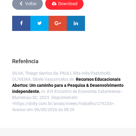
Voltar
Download
Referência
SILVA, Thiago Santos da; PAULI, Rita Inês Paetzhold;
OLIVEIRA, Sibele Vasconcelos de.
Recursos Educacionais
Abertos: Um caminho para a Pesquisa & Desenvolvimento
independente.
In: XVI Encontro de Economia Catarinense -
Blumenau-SC, 2023. Disponível em:
<https://doity.com.br/anais/xvieec/trabalho/276254>.
Acesso em: 06/08/2026 às 08:29