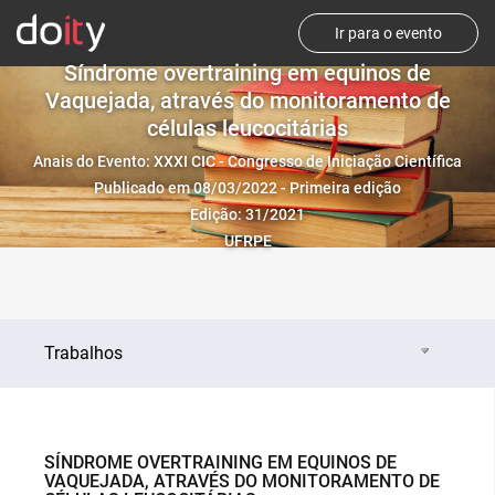
Ir para o evento
Síndrome overtraining em equinos de
Vaquejada, através do monitoramento de
células leucocitárias
Anais do Evento: XXXI CIC - Congresso de Iniciação Científica
Publicado em 08/03/2022 - Primeira edição
Edição: 31/2021
UFRPE
Trabalhos
SÍNDROME OVERTRAINING EM EQUINOS DE
VAQUEJADA, ATRAVÉS DO MONITORAMENTO DE