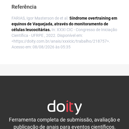
Referência
FARIAS, Igor Masterson de et al.
Síndrome overtraining em
equinos de Vaquejada, através do monitoramento de
células leucocitárias.
In: XXXI CIC - Congresso de Iniciação
Científica - UFRPE , 2022. Disponível em:
<https://doity.com.br/anais/xxxicic/trabalho/218757>.
Acesso em: 08/08/2026 às 05:35
Ferramenta completa de submissão, avaliação e
publicação de anais para eventos científicos.