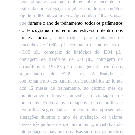
hematologia e a contagem diferencial de leucócitos foi
realizada em esfregaço sanguíneo corado por panótico
rápido, utilizando-se microscópio óptico. Observou-se
que d
urante o ano de treinamento, todos os parâmetros
do leucograma dos equinos estiveram dentro dos
limites normais,
com médias para contagem de
leucócitos de 10608 µL, contagem de monócitos de
49,08 µL, contagem de linfócitos de 4334 µL,
contagem de basófilos de 0,0 µL, contagem de
eosinófilos de 193,83 µL e contagem de neutrófilos
segmentados de 5739 µL. Analisando o
comportamento dos parâmetros leucocitários ao longo
dos 12 meses de treinamento, no décimo mês de
monitoramento houve aumento da contagem de
monócitos. Embora as contagens de eosinófilos e
neutrófilos segmentados também tenha apresentado
alterações durante o ano de avaliação, os valores
desses três parâmetros oscilaram muito, inviabilizando
interpretações mais precisas. Baseado nos parâmetros