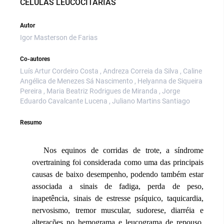
CÉLULAS LEUCOCITÁRIAS
Autor
Igor Masterson de Farias
Co-autores
Luís Artur Cordeiro Costa , Andreza Correia da Silva , Caline
Angélica de Menezes Sá Nascimento , Helyanna de Siqueira
Pereira , Maria Beatriz Rodrigues de Miranda , Jorge
Eduardo Cavalcante Lucena , Juliano Martins Santiago
Resumo
Nos equinos de corridas de trote, a síndrome
overtraining foi considerada como uma das principais
causas de baixo desempenho, podendo também estar
associada a sinais de fadiga, perda de peso,
inapetência, sinais de estresse psíquico, taquicardia,
nervosismo, tremor muscular, sudorese, diarréia e
alterações no hemograma e leucograma de repouso.