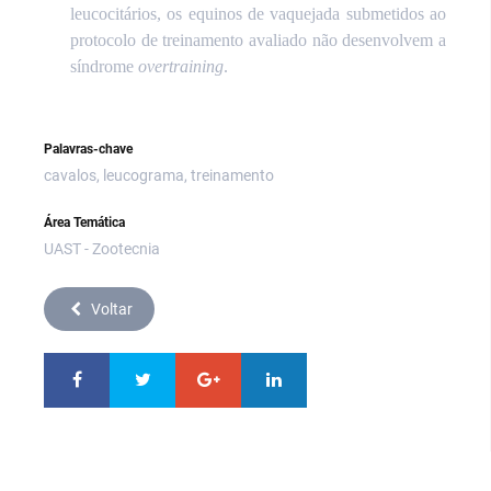
leucocitários, os equinos de vaquejada submetidos ao
protocolo de treinamento avaliado não desenvolvem a
síndrome
overtraining
.
Palavras-chave
cavalos, leucograma, treinamento
Área Temática
UAST - Zootecnia
Voltar