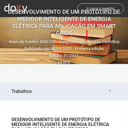
Ir para o evento
DESENVOLVIMENTO DE UM PROTÓTIPO DE
MEDIDOR INTELIGENTE DE ENERGIA
ELÉTRICA PARA APLICAÇÃO EM SMART
GRIDS
Anais do Evento: XXXI CIC - Congresso de Iniciação Científica
Publicado em 08/03/2022 - Primeira edição
Edição: 31/2021
UFRPE
Trabalhos
DESENVOLVIMENTO DE UM PROTÓTIPO DE
MEDIDOR INTELIGENTE DE ENERGIA ELÉTRICA