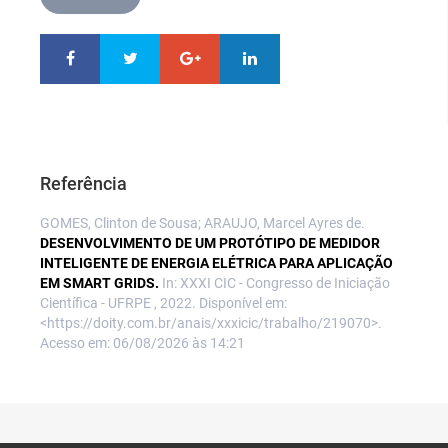
Referência
GOMES, Clinton de Sousa; ARAUJO, Marcel Ayres de.
DESENVOLVIMENTO DE UM PROTÓTIPO DE MEDIDOR
INTELIGENTE DE ENERGIA ELÉTRICA PARA APLICAÇÃO
EM SMART GRIDS.
In: XXXI CIC - Congresso de Iniciação
Científica - UFRPE , 2022. Disponível em:
<https://doity.com.br/anais/xxxicic/trabalho/219070>.
Acesso em: 06/08/2026 às 14:21