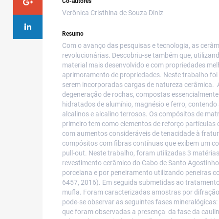
Co-autores
Verônica Cristhina de Souza Diniz
Resumo
Com o avanço das pesquisas e tecnologia, as cerâmi
revolucionárias. Descobriu-se também que, utilizan
material mais desenvolvido e com propriedades mel
aprimoramento de propriedades. Neste trabalho foi 
serem incorporadas cargas de natureza cerâmica. A
degeneração de rochas, compostas essencialmente d
hidratados de alumínio, magnésio e ferro, contendo
alcalinos e alcalino terrosos. Os compósitos de mat
primeiro tem como elementos de reforço partículas
com aumentos consideráveis de tenacidade à fratur
compósitos com fibras contínuas que exibem um co
pull-out. Neste trabalho, foram utilizadas 3 matéri
revestimento cerâmico do Cabo de Santo Agostinho.
porcelana e por peneiramento utilizando peneiras
6457, 2016). Em seguida submetidas ao tratamento 
mufla. Foram caracterizadas amostras por difração d
pode-se observar as seguintes fases mineralógicas: 
que foram observadas a presença da fase da caulin