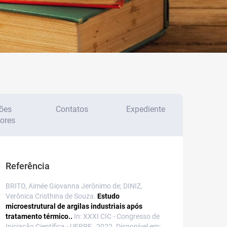
ões
Contatos
Expediente
iores
Referência
BRITO, Aimée Giovanna Jerônimo de; DINIZ,
Verônica Cristhina de Souza.
Estudo
microestrutural de argilas industriais após
tratamento térmico..
In: XXXI CIC - Congresso de
Iniciação Científica - UFRPE , 2022. Disponível em: