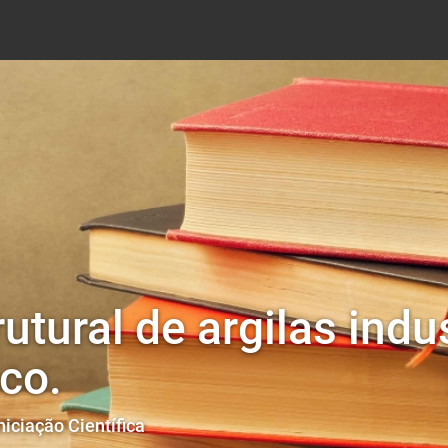
utural de argilas indu
co.
niciação Científica