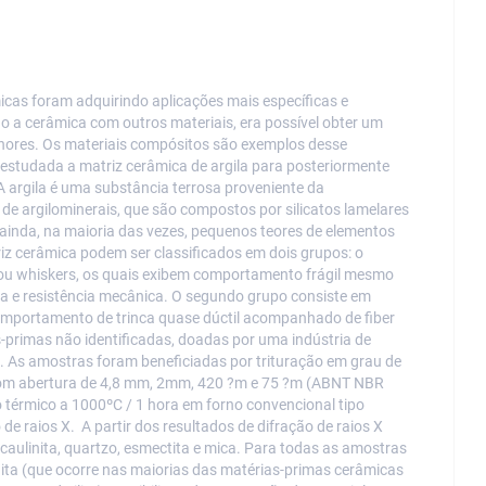
cas foram adquirindo aplicações mais específicas e
do a cerâmica com outros materiais, era possível obter um
hores. Os materiais compósitos são exemplos desse
estudada a matriz cerâmica de argila para posteriormente
 argila é uma substância terrosa proveniente da
e argilominerais, que são compostos por silicatos lamelares
 ainda, na maioria das vezes, pequenos teores de elementos
riz cerâmica podem ser classificados em dois grupos: o
 ou whiskers, os quais exibem comportamento frágil mesmo
a e resistência mecânica. O segundo grupo consiste em
mportamento de trinca quase dúctil acompanhado de fiber
as-primas não identificadas, doadas por uma indústria de
 As amostras foram beneficiadas por trituração em grau de
 com abertura de 4,8 mm, 2mm, 420 ?m e 75 ?m (ABNT NBR
térmico a 1000ºC / 1 hora em forno convencional tipo
e raios X. A partir dos resultados de difração de raios X
caulinita, quartzo, esmectita e mica. Para todas as amostras
ita (que ocorre nas maiorias das matérias-primas cerâmicas