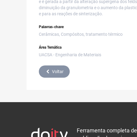
e é gerada a partir da alteração supérgena dos feldsp
diminuição da granulometria e o aumento da plasti
e para as reações de sinterização.
Palavras-chave
Cerâmicas, Compósitos, tratamento térmico
Área Temática
UACSA - Engenharia de Materiais
Voltar
Ferramenta completa de