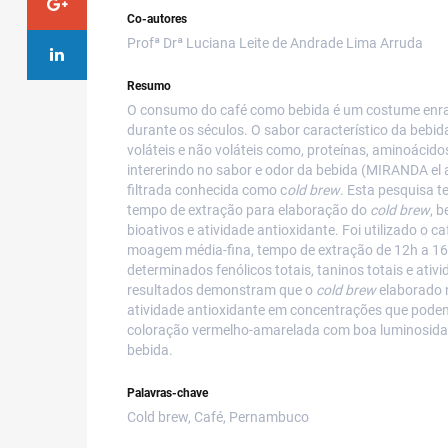
Co-autores
Profª Drª Luciana Leite de Andrade Lima Arruda
Resumo
O consumo do café como bebida é um costume enraiz
durante os séculos. O sabor característico da bebid
voláteis e não voláteis como, proteínas, aminoácido
intererindo no sabor e odor da bebida (MIRANDA el a
filtrada conhecida como c
old brew
. Esta pesquisa t
tempo de extração para elaboração do
cold brew
, 
bioativos e atividade antioxidante. Foi utilizado o 
moagem média-fina, tempo de extração de 12h a 166º
determinados fenólicos totais, taninos totais e ativ
resultados demonstram que o
cold brew
elaborado n
atividade antioxidante em concentrações que pode
coloração vermelho-amarelada com boa luminosidade
bebida.
Palavras-chave
Cold brew, Café, Pernambuco