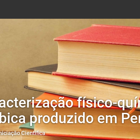
acterização físico-qu
ábica produzido em P
niciação Científica