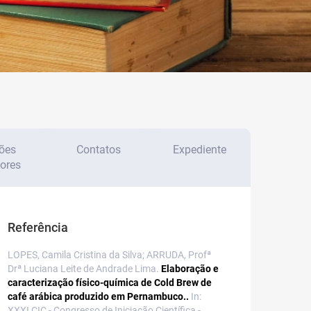
ões
Contatos
Expediente
iores
Referência
LOPES, Camila Cristina da Silva; ARRUDA, Profª
Drª Luciana Leite de Andrade Lima.
Elaboração e
caracterização físico-química de Cold Brew de
café arábica produzido em Pernambuco..
In:
XXXI CIC - Congresso de Iniciação Científica -