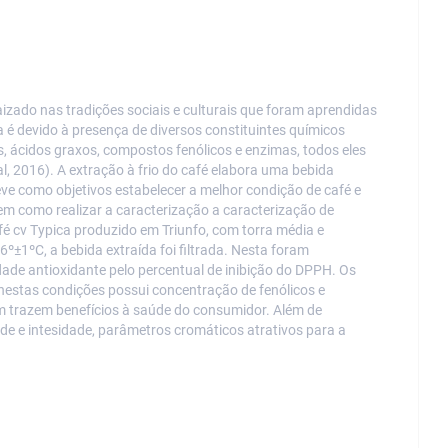
ado nas tradições sociais e culturais que foram aprendidas
a é devido à presença de diversos constituintes químicos
s, ácidos graxos, compostos fenólicos e enzimas, todos eles
l, 2016). A extração à frio do café elabora uma bebida
eve como objetivos estabelecer a melhor condição de café e
bem como realizar a caracterização a caracterização de
café cv Typica produzido em Triunfo, com torra média e
±1ºC, a bebida extraída foi filtrada. Nesta foram
idade antioxidante pelo percentual de inibição do DPPH. Os
estas condições possui concentração de fenólicos e
m trazem benefícios à saúde do consumidor. Além de
 e intesidade, parâmetros cromáticos atrativos para a