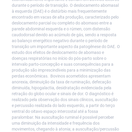
durante o período de transição. O deslocamento abomasal
à esquerda (DAE) é o distúrbio mais frequentemente
encontrado em vacas de alta produção, caracterizado pelo
deslocamento parcial ou completo do abomaso entre a
parede abdominal esquerda e o rúmen, com distensão
caudodorsal devido ao acúmulo de gás, sendo a resposta
ao balanço energético negativo durante o período de
transição um importante aspecto da patogênese do DAE. O
estudo dos efeitos de deslocamento de abomaso e
doenças respiratórias no início do pós-parto sobre o
intervalo parto-concepção e suas consequências para a
produção são imprescindíveis para a minimização das
perdas econômicas. Bovinos acometidos apresentam
anorexia, diminuição da taxa de ruminação, defecação
diminuída, hipogalactia, desidratação evidenciada pela
retração do globo ocular e sinais de dor. O diagnóstico é
realizado pela observação dos sinais clínicos, auscultação
e percussão realizada do lado esquerdo, a partir do terço
ventral do oitavo espaço intercostal até a fossa
paralombar. Na auscultação ruminal é possível perceber
uma diminuição da intensidade e frequência dos
movimentos, chegando à atonia; a auscultação/percussão