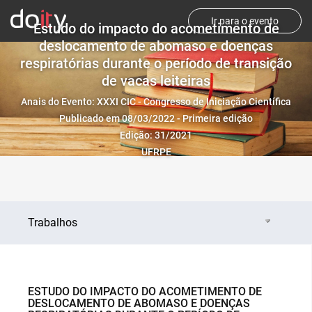
Ir para o evento
Estudo do impacto do acometimento de
deslocamento de abomaso e doenças
respiratórias durante o período de transição
de vacas leiteiras
Anais do Evento: XXXI CIC - Congresso de Iniciação Científica
Publicado em 08/03/2022 - Primeira edição
Edição: 31/2021
UFRPE
Trabalhos
ESTUDO DO IMPACTO DO ACOMETIMENTO DE
DESLOCAMENTO DE ABOMASO E DOENÇAS