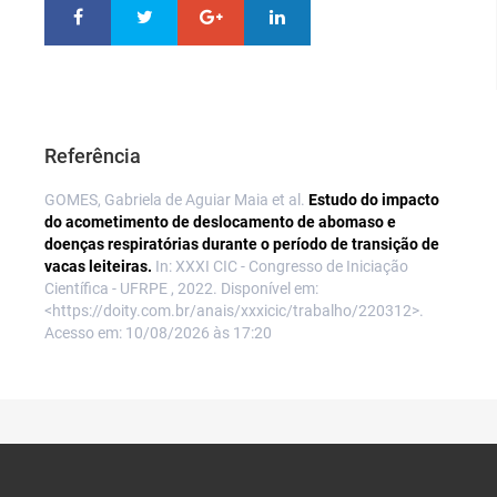
Referência
GOMES, Gabriela de Aguiar Maia et al.
Estudo do impacto
do acometimento de deslocamento de abomaso e
doenças respiratórias durante o período de transição de
vacas leiteiras.
In: XXXI CIC - Congresso de Iniciação
Científica - UFRPE , 2022. Disponível em:
<https://doity.com.br/anais/xxxicic/trabalho/220312>.
Acesso em: 10/08/2026 às 17:20