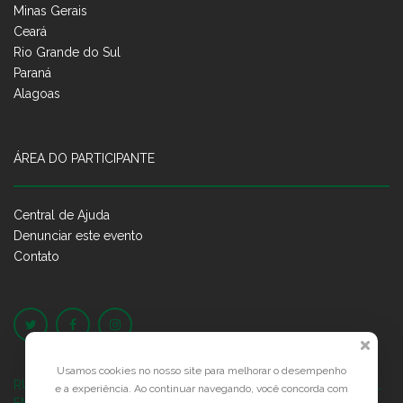
Minas Gerais
Ceará
Rio Grande do Sul
Paraná
Alagoas
ÁREA DO PARTICIPANTE
Central de Ajuda
Denunciar este evento
Contato
Usamos cookies no nosso site para melhorar o desempenho
RUA JOSÉ PONTES DE MAGALHÃES, 70
JATIÚCA, MACEIÓ - AL
e a experiência. Ao continuar navegando, você concorda com