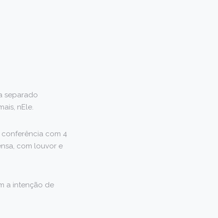
ia separado
ais, nEle.
e conferência com 4
ensa, com louvor e
m a intenção de