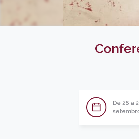
Confer
De 28 a 
setembr