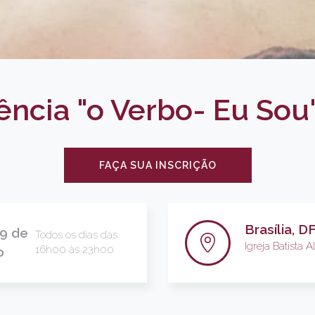
ência "o Verbo- Eu Sou"
FAÇA SUA INSCRIÇÃO
Brasília, D
29 de
Todos os dias das
Igreja Batista 
16h00 às 23h00
o