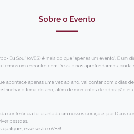
Sobre o Evento
rbo- Eu Sou" (oVES) é mais do que "apenas um evento". É um d
a termos um encontro com Deus, e nos aprofundarmos, ainda m
que acontece apenas uma vez ao ano, vai contar com 2 dias d
destrinchar o tema do ano, além de momentos de adoração int
 da conferência foi plantada em nossos corações por Deus co
viver pessoas.
s qualquer, esse será o oVES!