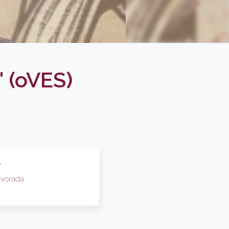
 (oVES)
F
Alvorada