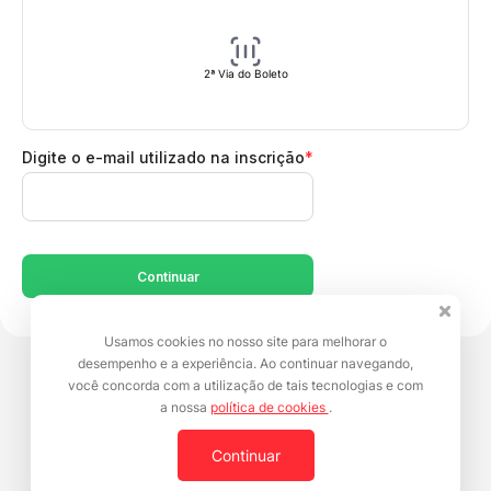
2ª Via do Boleto
Digite o e-mail utilizado na inscrição
*
Continuar
Usamos cookies no nosso site para melhorar o
desempenho e a experiência. Ao continuar navegando,
você concorda com a utilização de tais tecnologias e com
Desenvolvido por
Doity Plataforma de Eventos
- 2026 - Todos
os direitos reservados
a nossa
política de cookies
.
Continuar