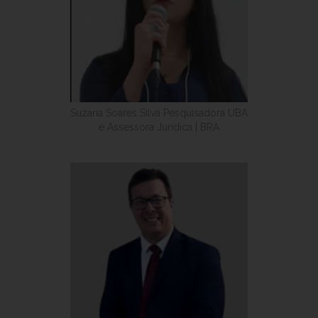
Suzana Soares Silva Pesquisadora UBA
e Assessora Jurídica | BRA