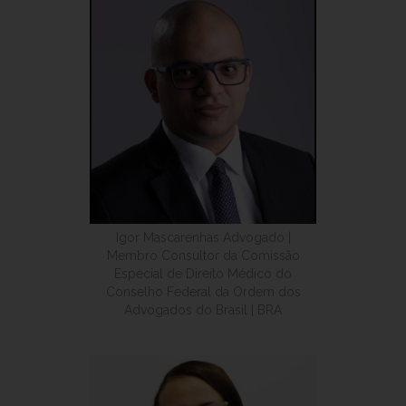
Igor Mascarenhas Advogado |
Membro Consultor da Comissão
Especial de Direito Médico do
Conselho Federal da Ordem dos
Advogados do Brasil | BRA