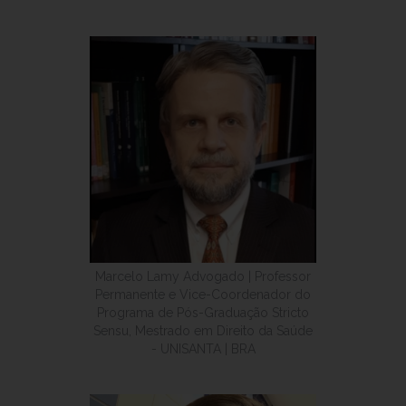
Marcelo Lamy Advogado | Professor
Permanente e Vice-Coordenador do
Programa de Pós-Graduação Stricto
Sensu, Mestrado em Direito da Saúde
- UNISANTA | BRA