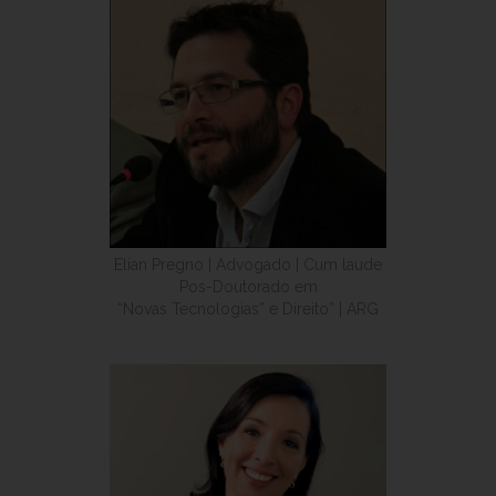
Elian Pregno | Advogado | Cum laude
Pos-Doutorado em
“Novas Tecnologias” e Direito” | ARG