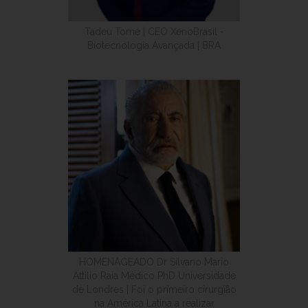
Tadeu Tomé | CEO XenoBrasil -
Biotecnologia Avançada | BRA
HOMENAGEADO Dr Silvano Mario
Attilio Raia Médico PhD Universidade
de Londres | Foi o primeiro cirurgião
na América Latina a realizar