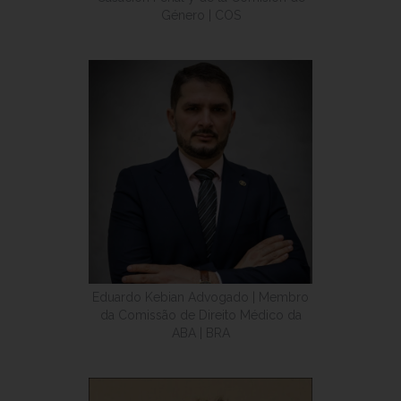
Género | COS
Eduardo Kebian Advogado | Membro
da Comissão de Direito Médico da
ABA | BRA