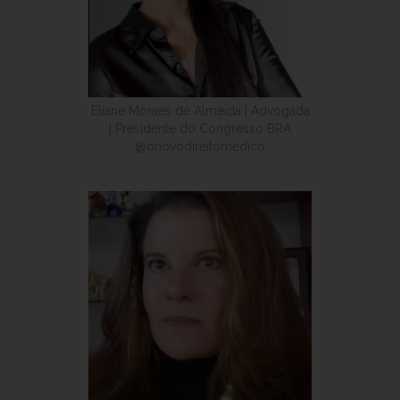
Eliane Moraes de Almeida | Advogada
| Presidente do Congresso BRA
@onovodireitomedico