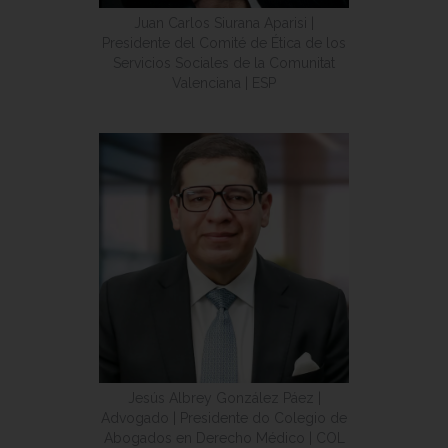
Juan Carlos Siurana Aparisi |
Presidente del Comité de Ética de los
Servicios Sociales de la Comunitat
Valenciana | ESP
Jesús Albrey González Páez |
Advogado | Presidente do Colegio de
Abogados en Derecho Médico | COL