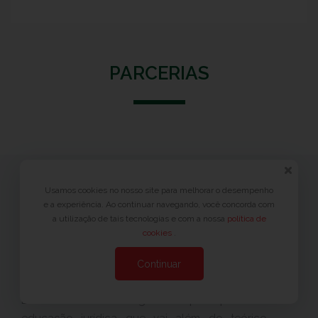
PARCERIAS
Usamos cookies no nosso site para melhorar o desempenho
Organizador
e a experiência. Ao continuar navegando, você concorda com
a utilização de tais tecnologias e com a nossa
política de
cookies
.
Continuar
NEON - Nova Educação Online
Escolher a NEON significa optar por uma
educação jurídica que vai além do teórico,