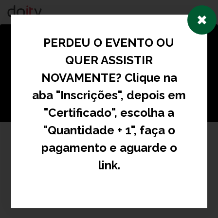
Togg
navig
PERDEU O EVENTO OU
QUER ASSISTIR
NOVAMENTE? Clique na
aba "Inscrições", depois em
"Certificado", escolha a
"Quantidade + 1", faça o
pagamento e aguarde o
CONGRESSO
link.
INTERNACIONAL DE
DIREITO MÉDICO, SAÚDE e
BIOÉTICA