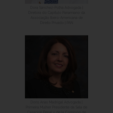
Dora Sánchez-Pothá Advogada |
Diretora do Capítulo Panamiano da
Associação Ibero-Americana de
Direito Privado | PAN
Doris Arias Madrigal Advogada |
Primeira Mulher Presidente da Sala de
Casación Penal y de la Comisión de