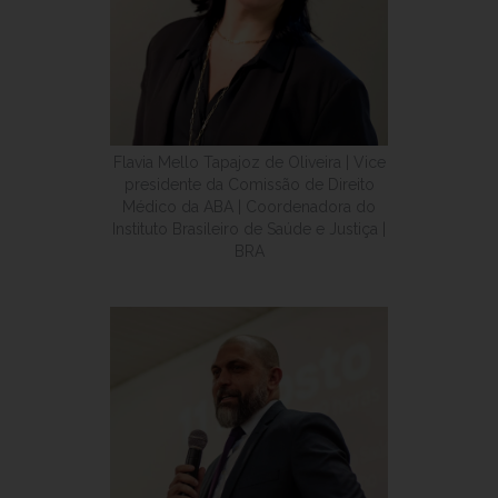
Flavia Mello Tapajoz de Oliveira | Vice
presidente da Comissão de Direito
Médico da ABA | Coordenadora do
Instituto Brasileiro de Saúde e Justiça |
BRA