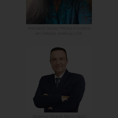
Ana Isabel Gomez Médica e Doutora
em Ciências Jurídicas | COL
Anderson Ricardo Barros Silva |