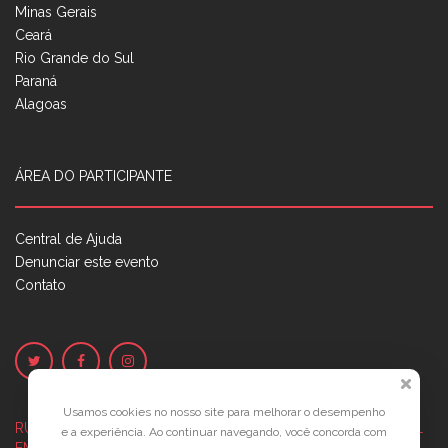
Minas Gerais
Ceará
Rio Grande do Sul
Paraná
Alagoas
ÁREA DO PARTICIPANTE
Central de Ajuda
Denunciar este evento
Contato
Usamos cookies no nosso site para melhorar o desempenho
RUA JOSÉ PONTES DE MAGALHÃES, 70
JATIÚCA, MACEIÓ - AL
e a experiência. Ao continuar navegando, você concorda com
EMPRESARIAL JTR, ED. ÍTALIA, SALA 702