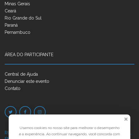
Minas Gerais
Ceará
Rio Grande do Sul
Paraná
Pernambuco
ÁREA DO PARTICIPANTE
Central de Ajuda
Denunciar este evento
Contato
Usamos cookies no nosso site para melhorar o desempenho
RUA JOSÉ PONTES DE MAGALHÃES, 70
JATIÚCA, MACEIÓ - AL
e a experiência. Ao continuar navegando, você concorda com