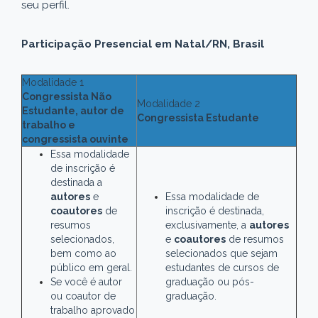
seu perfil.
Participação Presencial em Natal/RN, Brasil
Modalidade 1
Congressista Não
Modalidade 2
Estudante, autor de
Congressista Estudante
trabalho e
congressista ouvinte
Essa modalidade
de inscrição é
destinada a
autores
e
Essa modalidade de
coautores
de
inscrição é destinada,
resumos
exclusivamente, a
autores
selecionados,
e
coautores
de resumos
bem como ao
selecionados que sejam
público em geral.
estudantes de cursos de
Se você é autor
graduação ou pós-
ou coautor de
graduação.
trabalho aprovado