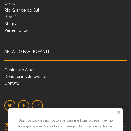
Ceará
Rio Grande do Sul
Paraná
Alagoas
Pernambuco
ÁREA DO PARTICIPANTE
Central de Ajuda
Denunciar este evento
Contato
Usamos cookies no nosso site para melhorar o desempenho
RUA JOSÉ PONTES DE MAGALHÃES, 70
JATIÚCA, MACEIÓ - AL
e a experiência. Ao continuar navegando, você concorda com