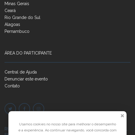
Minas Gerais
Ceará
Rio Grande do Sul
Alagoas
Pernambuco
ÁREA DO PARTICIPANTE
Central de Ajuda
Denunciar este evento
Contato
Usamos cookies no nosso site para melhorar o desempenho
RUA JOSÉ PONTES DE MAGALHÃES, 70
JATIÚCA, MACEIÓ - AL
e a experiência. Ao continuar navegando, você concorda com