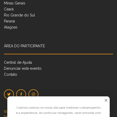
Minas Gerais
Ceará
Rio Grande do Sul
Paraná
Alagoas
ÁREA DO PARTICIPANTE
Central de Ajuda
Denunciar este evento
Contato
Usamos cookies no nosso site para melhorar o desempenho
RUA JOSÉ PONTES DE MAGALHÃES, 70
JATIÚCA, MACEIÓ - AL
e a experiência. Ao continuar navegando, você concorda com