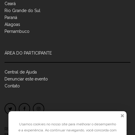
Ceará
Rio Grande do Sul
Paraná
Alagoas
Pernambuco
ÁREA DO PARTICIPANTE
Central de Ajuda
Denunciar este evento
Contato
Usamos cookies no nosso site para melhorar o desempenho
RUA JOSÉ PONTES DE MAGALHÃES, 70
JATIÚCA, MACEIÓ - AL
e a experiência. Ao continuar navegando, você concorda com