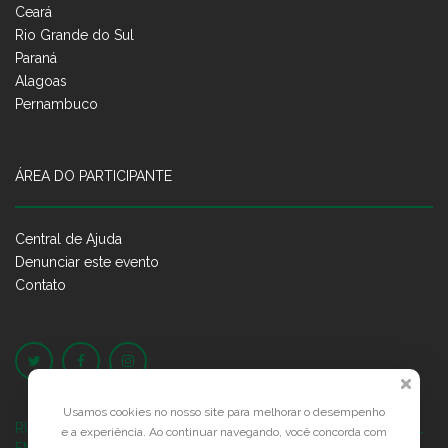
Ceará
Rio Grande do Sul
Paraná
Alagoas
Pernambuco
ÁREA DO PARTICIPANTE
Central de Ajuda
Denunciar este evento
Contato
Usamos cookies no nosso site para melhorar o desempenho
RUA JOSÉ PONTES DE MAGALHÃES, 70
JATIÚCA, MACEIÓ - AL
e a experiência. Ao continuar navegando, você concorda com