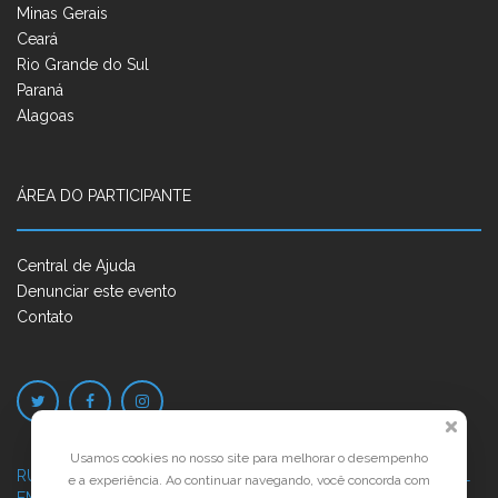
Minas Gerais
Ceará
Rio Grande do Sul
Paraná
Alagoas
ÁREA DO PARTICIPANTE
Central de Ajuda
Denunciar este evento
Contato
Usamos cookies no nosso site para melhorar o desempenho
RUA JOSÉ PONTES DE MAGALHÃES, 70
JATIÚCA, MACEIÓ - AL
e a experiência. Ao continuar navegando, você concorda com