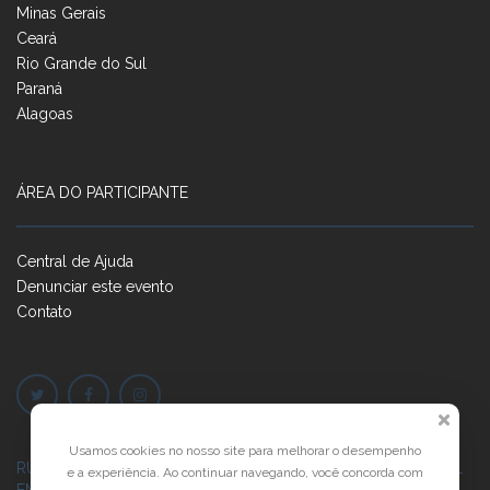
Minas Gerais
Ceará
Rio Grande do Sul
Paraná
Alagoas
ÁREA DO PARTICIPANTE
Central de Ajuda
Denunciar este evento
Contato
Usamos cookies no nosso site para melhorar o desempenho
RUA JOSÉ PONTES DE MAGALHÃES, 70
JATIÚCA, MACEIÓ - AL
e a experiência. Ao continuar navegando, você concorda com
EMPRESARIAL JTR, ED. ÍTALIA, SALA 702