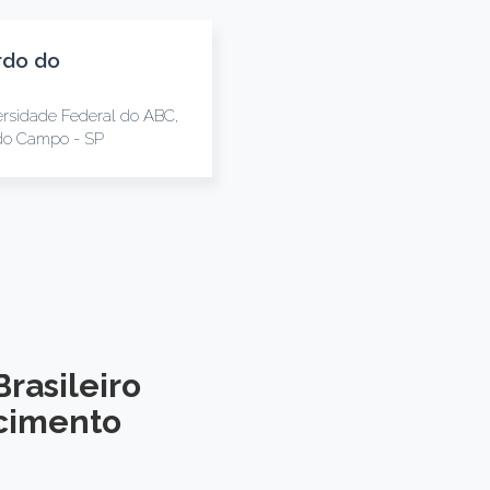
rdo do
rsidade Federal do ABC,
do Campo - SP
rasileiro
cimento