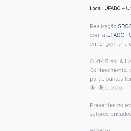
Local: UFABC – Un
Realização
SBGC
com a
UFABC - U
em Engenharia 
O KM Brasil & L
Conhecimento, c
participantes tê
de discussão.
Presentes no eve
setores privados