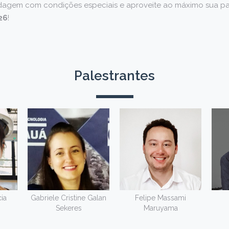
agem com condições especiais e aproveite ao máximo sua pa
26
!
Palestrantes
ia
Gabriele Cristine Galan
Felipe Massami
Sekeres
Maruyama