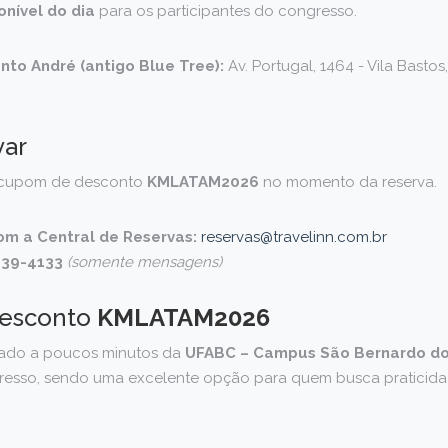
onível do dia
para os participantes do congresso.
anto André (antigo Blue Tree):
Av. Portugal, 1464 - Vila Bastos
var
o cupom de desconto
KMLATAM2026
no momento da reserva.
om a Central de Reservas:
reservas@travelinn.com.br
439-4133
(somente mensagens)
esconto
KMLATAM2026
izado a poucos minutos da
UFABC – Campus São Bernardo d
resso, sendo uma excelente opção para quem busca praticida