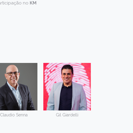
rticipação no
KM
Claudio Senna
Gil Giardelli