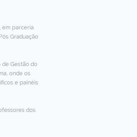
, em parceria
 Pós Graduação
o de Gestão do
ma, onde os
ficos e painéis
rofessores dos