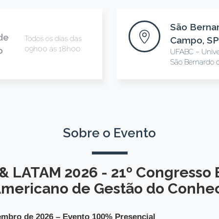
São Berna
de
Todos os dias das
Campo, SP
09h00 às 18h00
o
UFABC – Unive
São Bernardo 
Sobre o Evento
 & LATAM 2026 - 21º Congresso B
 Americano de Gestão do Conhe
tembro de 2026 – Evento 100% Presencial