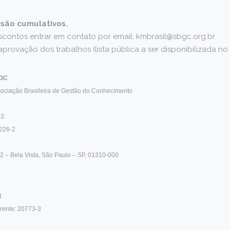
são cumulativos.
contos entrar em contato por email: kmbrasil@sbgc.org.br
rovação dos trabalhos (lista pública a ser disponibilizada no 
BGC
ociação Brasileira de Gestão do Conhecimento
43
4226-2
02 – Bela Vista, São Paulo – SP, 01310-000
1
rente: 20773-3