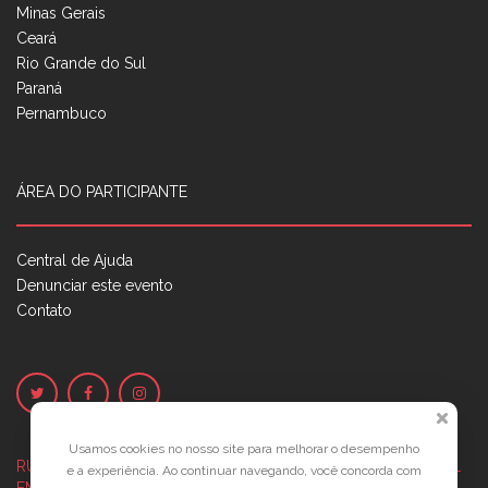
Minas Gerais
Ceará
Rio Grande do Sul
Paraná
Pernambuco
ÁREA DO PARTICIPANTE
Central de Ajuda
Denunciar este evento
Contato
Usamos cookies no nosso site para melhorar o desempenho
RUA JOSÉ PONTES DE MAGALHÃES, 70
JATIÚCA, MACEIÓ - AL
e a experiência. Ao continuar navegando, você concorda com